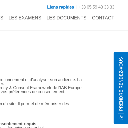
Liens rapides
+33 05 59 43 33 33
TS
LES EXAMENS
LES DOCUMENTS
CONTACT
PRENDRE RENDEZ-VOUS
fonctionnement et d’analyser son audience. La
er.
rency & Consent Framework de l’IAB Europe.
 vos préférences de consentement.
ion du site. Il permet de mémoriser des
nsentement requis
 — technique essentiel