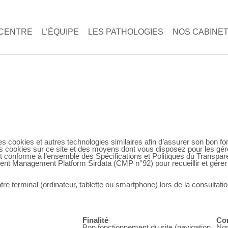
 CENTRE
L’ÉQUIPE
LES PATHOLOGIES
NOS CABINE
des cookies et autres technologies similaires afin d’assurer son bon 
des cookies sur ce site et des moyens dont vous disposez pour les gér
onforme à l’ensemble des Spécifications et Politiques du Transpa
 Management Platform Sirdata (CMP n°92) pour recueillir et gérer
otre terminal (ordinateur, tablette ou smartphone) lors de la consultat
Finalité
Co
Bon fonctionnement du site (navigation,
Non